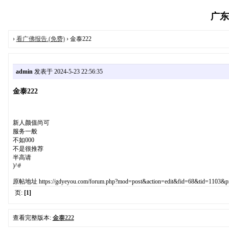
广东夜
›
看广佛报告.(免费)
› 金泰222
admin
发表于 2024-5-23 22:56:35
金泰222
新人颜值尚可
服务一般
不如000
不是很推荐
半高请
)^#
原帖地址 https://gdyeyou.com/forum.php?mod=post&action=edit&fid=68&tid=1103&
页:
[1]
查看完整版本:
金泰222