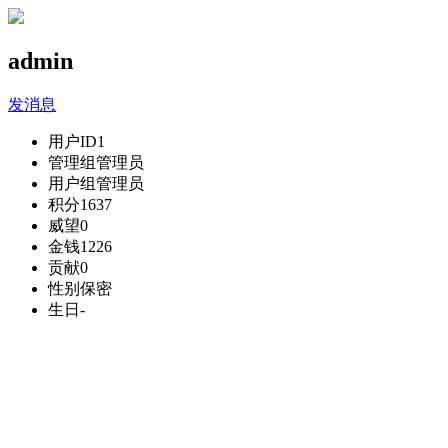
admin
发消息
用户ID
1
管理组
管理员
用户组
管理员
积分
1637
威望
0
金钱
1226
贡献
0
性别
保密
生日
-