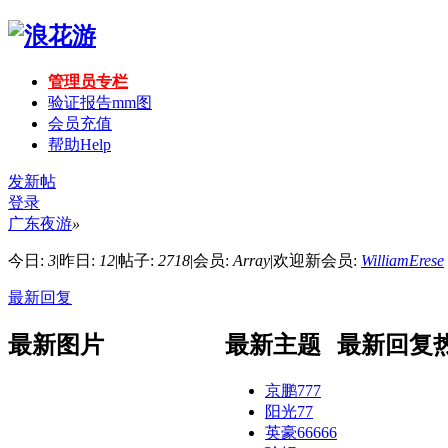
管理员专栏
验证报告mm图
会员充值
帮助
Help
发新帖
登录
广东夜游
»
今日:
3
|
昨日:
12
|
帖子:
2718
|
会员:
Array
|
欢迎新会员:
WilliamErese
最新回复
最新图片
最新主题
最新回复
京鹏777
阳光77
英豪66666