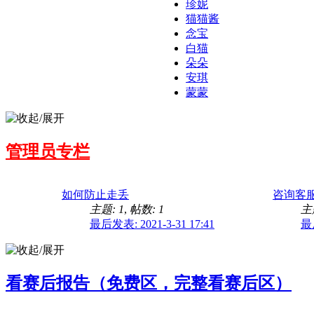
珍妮
猫猫酱
念宝
白猫
朵朵
安琪
蒙蒙
管理员专栏
如何防止走丢
咨询客
主题: 1
,
帖数: 1
主
最后发表: 2021-3-31 17:41
最后
看赛后报告（免费区，完整看赛后区）